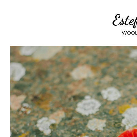
Este
Woola